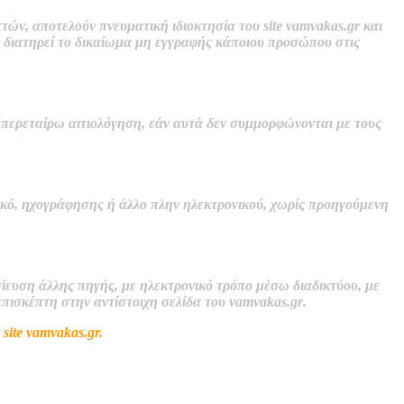
τών, αποτελούν πνευματική ιδιοκτησία του site
vamvakas.gr
και
r
διατηρεί το δικαίωμα μη εγγραφής κάποιου προσώπου στις
 περεταίρω αιτιολόγηση, εάν αυτά δεν συμμορφώνονται με τους
ικό, ηχογράφησης ή άλλο πλην ηλεκτρονικού, χωρίς προηγούμενη
ίευση άλλης πηγής, με ηλεκτρονικό τρόπο μέσω διαδικτύου, με
επισκέπτη στην αντίστοιχη σελίδα του
vamvakas.gr
.
 site
vamvakas.gr.