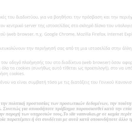
ικές του διαδικτύου, για να βοηθήσει την πρόσβαση και την περιή
τον κεντρικό server της ιστοσελίδας στο σκληρό δίσκο του υπολογ
ύ (web browser, π.χ. Google Chrome, Mozilla Firefox, Internet Ex
α διευκολύνουν την περιήγησή σας από τη μια ιστοσελίδα στην άλλη
 τον οδηγό πλοήγησής του στο διαδίκτυο (web browser) όσον αφορά
όλα τα cookies (συνήθως αυτό τίθεται ως προεπιλογή), στο να υπ
ήση cookies.
μένου να είναι συμβατή τόσο με τις διατάξεις του Γενικού Κανον
ο, την πολιτική προστασίας των προσωπικών δεδομένων, την ποιότ
. Συνεπώς για οποιοδήποτε πρόβλημα παρουσιασθεί κατά την επίσ
την παροχή των υπηρεσιών τους.
Το
site vamvakas.gr
σε καμία περίπτ
ποία παραπέμπει ή ότι συνδέεται με αυτά κατά οποιονδήποτε άλλο τ