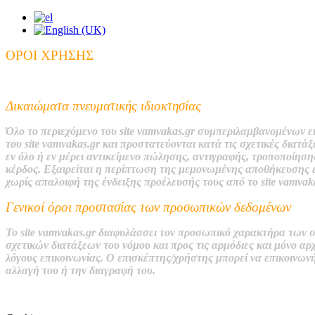
ΟΡΟΙ ΧΡΗΣΗΣ
Δικαιώματα πνευματικής ιδιοκτησίας
Ό
λο το περιεχόμενο του site vamvakas.gr συμπεριλαμβανομένων 
του site vamvakas.gr και προστατεύονται κατά τις σχετικές διατ
εν όλο ή εν μέρει αντικείμενο πώλησης, αντιγραφής, τροποποίησ
κέρδος.
Ε
ξαιρείται η περίπτωση της μεμονωμένης αποθήκευσης ε
χωρίς απαλοιφή της ένδειξης προέλευσής τους από το site
vamvaka
Γενικοί όροι προστασίας των προσωπικών δεδομένων
Το site v
amvakas.gr
διαφυλάσσει τον προσωπικό χαρακτήρα των στο
σχετικών διατάξεων του νόμου και προς τις αρμόδιες και μόνο αρχ
λόγους επικοινωνίας. Ο επισκέπτης/χρήστης μπορεί να επικοινων
αλλαγή του ή την διαγραφή του.