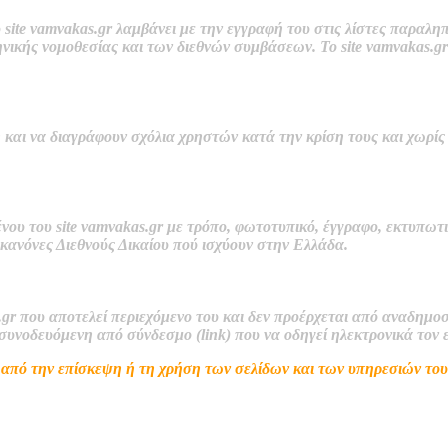
 site
vamvakas.gr
λαμβάνει με την εγγραφή του στις λίστες παραληπ
ηνικής νομοθεσίας και των διεθνών συμβάσεων. Το site
vamvakas.g
 και να διαγράφουν σχόλια
χρηστών κατά την κρίση τους και χωρίς
νου τ
ου
site vamvakas.gr
με τρόπο, φωτοτυπικό, έγγραφο, εκτυπωτ
 κανόνες Διεθνούς Δικαίου πού ισχύουν στην Ελλάδα.
.gr
που αποτελεί περιεχόμενο του και δεν προέρχεται από αναδημοσ
 συνοδευόμενη από σύνδεσμο (link) που να οδηγεί ηλεκτρονικά τον 
ν από την επίσκεψη ή τη χρήση των σελίδων και των υπηρεσιών του