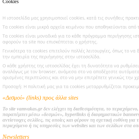
Cookies
Η ιστοσελίδα μας χρησιμοποιεί cookies, κατά τις συνήθεις πρακτ
Τα cookies είναι μικρά αρχεία κειμένου που αποθηκεύονται από 
Τα cookies είναι μοναδικά για το κάθε πρόγραμμα περιήγησης ιστο
αφορούν τα site που επισκέπτεται ο χρήστης.
Γενικότερα τα cookies επιτελούν πολλές λειτουργίες, όπως το ν
την εμπειρία της περιήγησης στην ιστοσελίδα.
Ο κάθε χρήστης της ιστοσελίδας έχει τη δυνατότητα να ρυθμίσει
αναλόγως με τον browser, ανάμεσα στο να αποδέχεστε αυτόματα 
ορισμένες περιπτώσεις και στο να μην επιτρέπετε γενικώς την χρ
Προσοχή: Η πολιτική μας για τα cookies μεταρρυθμίζεται προκει
«Δεσμοί» (links) προς άλλα sites
Το site
vamvakas.gr
δεν ελέγχει τη διαθεσιμότητα, το περιεχόμεν
παραπέμπει μέσω «δεσμών», hyperlinks ή διαφημιστικών banners
αντίστοιχ
ες
σελίδες,
τις οποίες
και φέρουν τη σχετική ευθύνη για 
περιεχόμενο ή τις υπηρεσίες των websites και των σελίδων στα ο
Newsletters