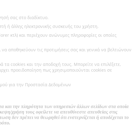
γησή σας στο διαδίκτυο.
ιστή ή άλλης ηλεκτρονικής συσκευής του χρήστη.
plorer κτλ) και περιέχουν ανώνυμες πληροφορίες οι οποίες
, να αποθηκεύουν τις προτιμήσεις σας και γενικά να βελτιώνουν
 τα cookies και την αποδοχή τους. Μπορείτε να επιλέξετε,
άρχει προειδοποίηση πως χρησιμοποιούνται cookies σε
ισμού για την Προστασία Δεδομένων
ητα και την πληρότητα των υπηρεσιών άλλων σελίδων στα οποία
κεψη/χρήση τους οφείλετε να απευθύνεστε απευθείας στ
ις
ωση δεν πρέπει να θεωρηθεί ότι ενστερνίζεται ή αποδέχεται το
ρόπο.