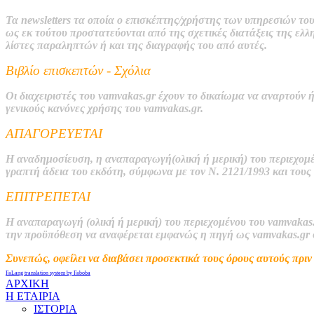
Τα newsletters τα οποία ο επισκέπτης/χρήστης των υπηρεσιών του
ως εκ τούτου προστατεύονται από της σχετικές διατάξεις της ελλ
λίστες παραληπτών ή και της διαγραφής του α
πό αυτές.
Βιβλίο επισκεπτών - Σχόλια
Οι διαχειριστές του
vamvakas.gr
έχουν το δικαίωμα να
αναρτούν
ή
γενικούς κανόνες χρήσης του
vamvakas.gr.
ΑΠΑΓΟΡΕΥΕΤΑΙ
H
αναδημοσίευση, η αναπαραγωγή(ολική ή μερική) το
υ
περιεχομέ
γραπτή άδεια του εκδότη, σύμφωνα με τον Ν. 2121/1993 και τους
ΕΠΙΤΡΕΠΕΤΑΙ
Η
αναπαραγωγή (ολική ή μερική) του περιεχομένου τ
ου
vamvakas
την προϋπόθεση να αναφέρεται εμφανώς η πηγή ως
vamvakas.
gr
Συνεπώς, οφείλει να διαβάσει προσεκτικά τους όρους αυτούς πρι
FaLang translation system by Faboba
ΑΡΧΙΚΗ
Η ΕΤΑΙΡΙΑ
ΙΣΤΟΡΙΑ