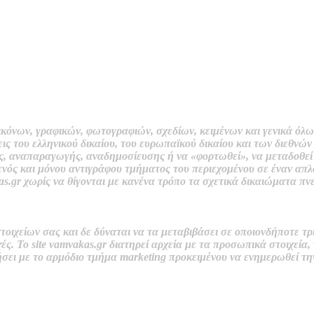
εικόνων, γραφικών, φωτογραφιών, σχεδίων, κειμένων
και
γενικά όλω
άξεις του ελληνικού δικαίου, του ευρωπαϊκού δικαίου και των διεθν
ης, αναπαραγωγής, αναδημοσίευσης ή να «φορτωθεί», να μεταδοθεί
νός και μόνου αντιγράφου τμήματος του περιεχομένου σε έναν απ
s.gr χωρίς
να θίγονται με κανένα τρόπο τα σχετικά δικαιώματα πνε
ιχείων σας και δε δύναται να τα μεταβιβάσει σε οποιονδήποτε τρί
ές. Το site
vamvakas.gr
διατηρεί αρχεία με τα προσωπικά στοιχεί
α,
ήσει με το αρμόδιο τμήμα
marketing
προκειμένου να ενημερωθεί τη