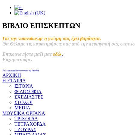
ΒΙΒΛΙΟ ΕΠΙΣΚΕΠΤΩΝ
Για την vamvakas.gr η γνώμη σας έχει βαρύτητα.
Θα Θέλαμε τις παρατηρήσεις σας από την περιήγησή σας στην ιστ
Επικοινωνήστε μαζί μας
εδώ
.
Ευχαριστούμε.
FaLang translation system by Faboba
ΑΡΧΙΚΗ
Η ΕΤΑΙΡΙΑ
ΙΣΤΟΡΙΑ
ΦΙΛΟΣΟΦΙΑ
ΣΧΕΔΙΑΣΤΕΣ
ΣΤΟΧΟΙ
MEDIA
ΜΟΥΣΙΚΑ ΟΡΓΑΝΑ
ΤΡΙΧΟΡΔΑ
ΤΕΤΡΑΧΟΡΔΑ
ΤΖΟΥΡΑΣ
ΜΠΑΓΛΑΜΑΣ